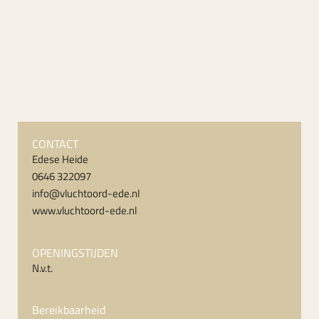
CONTACT
Edese Heide
0646 322097
info@vluchtoord-ede.nl
www.vluchtoord-ede.nl
OPENINGSTIJDEN
N.v.t.
Bereikbaarheid