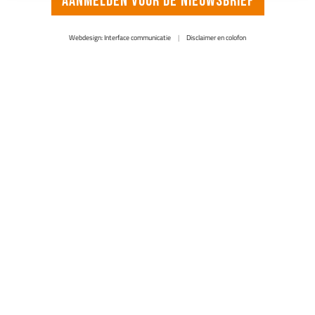
Aanmelden voor de nieuwsbrief
Webdesign: Interface communicatie
|
Disclaimer en colofon