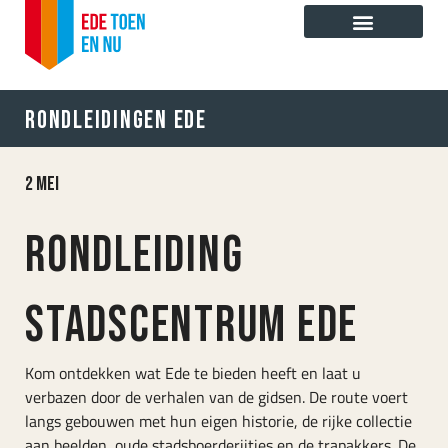
Ga
naar
de
inhoud
Rondleidingen Ede
2 mei
Rondleiding
stadscentrum Ede
Kom ontdekken wat Ede te bieden heeft en laat u
verbazen door de verhalen van de gidsen. De route voert
langs gebouwen met hun eigen historie, de rijke collectie
aan beelden, oude stadsboerderijtjes en de trapakkers. De