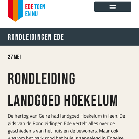
Ga
naar
de
inhoud
Rondleidingen Ede
27 mei
Rondleiding
landgoed hoekelum
De hertog van Gelre had landgoed Hoekelum in leen. De
gids van de Rondleidingen Ede vertelt alles over de
geschiedenis van het huis en de bewoners. Maar ook
waarom het park rond het huis is aangelegd in Engelse