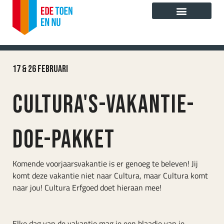
Ga
naar
de
Cultura Erfgoed
inhoud
17 & 26 februari
Cultura's-vakantie-
doe-pakket
Komende voorjaarsvakantie is er genoeg te beleven! Jij
komt deze vakantie niet naar Cultura, maar Cultura komt
naar jou! Cultura Erfgoed doet hieraan mee!
Elke dag van de vakantie mag je een blaadje van je